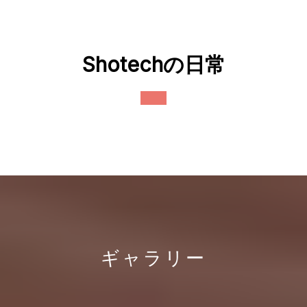
Skip
to
content
Shotechの日常
Open
Button
ギャラリー