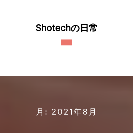
Skip
to
content
Shotechの日常
Open
Button
月:
2021年8月