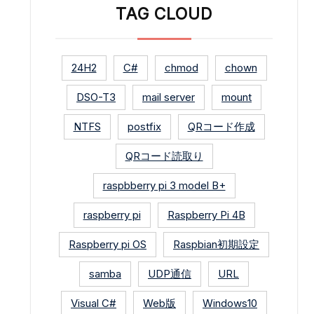
TAG CLOUD
24H2
C#
chmod
chown
DSO-T3
mail server
mount
NTFS
postfix
QRコード作成
QRコード読取り
raspbberry pi 3 model B+
raspberry pi
Raspberry Pi 4B
Raspberry pi OS
Raspbian初期設定
samba
UDP通信
URL
Visual C#
Web版
Windows10