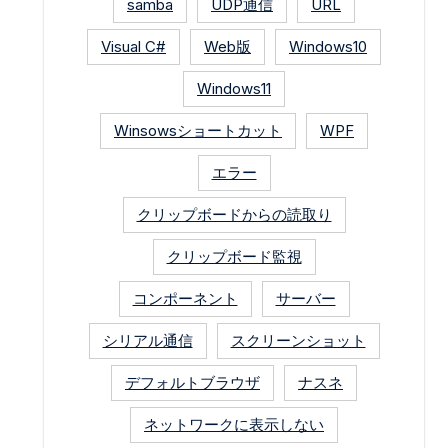
samba
UDP通信
URL
Visual C#
Web版
Windows10
Windows11
Winsowsショートカット
WPF
エラー
クリップボードからの読取り
クリップボード監視
コンポーネント
サーバー
シリアル通信
スクリーンショット
デフォルトブラウザ
ナスネ
ネットワークに表示しない