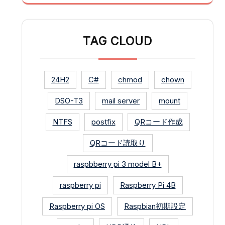
TAG CLOUD
24H2
C#
chmod
chown
DSO-T3
mail server
mount
NTFS
postfix
QRコード作成
QRコード読取り
raspbberry pi 3 model B+
raspberry pi
Raspberry Pi 4B
Raspberry pi OS
Raspbian初期設定