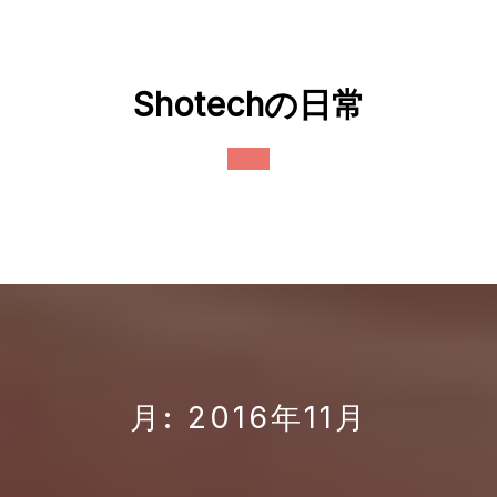
Skip
to
content
Shotechの日常
Open
Button
月:
2016年11月