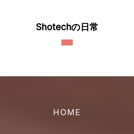
Skip
to
content
Shotechの日常
Open
Button
HOME