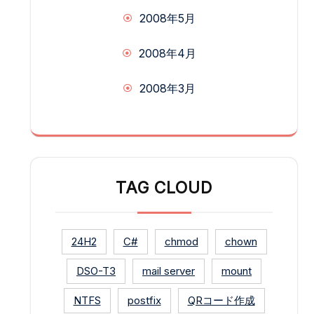
2008年5月
2008年4月
2008年3月
TAG CLOUD
24H2
C#
chmod
chown
DSO-T3
mail server
mount
NTFS
postfix
QRコード作成