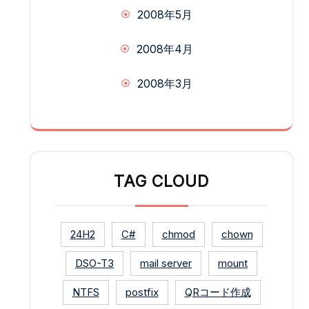
2008年5月
2008年4月
2008年3月
TAG CLOUD
24H2
C#
chmod
chown
DSO-T3
mail server
mount
NTFS
postfix
QRコード作成