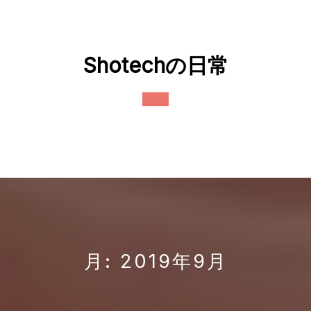
Skip
to
content
Shotechの日常
Open
Button
月:
2019年9月