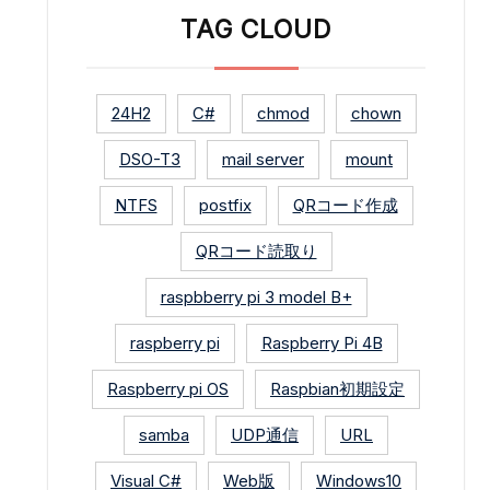
TAG CLOUD
24H2
C#
chmod
chown
DSO-T3
mail server
mount
NTFS
postfix
QRコード作成
QRコード読取り
raspbberry pi 3 model B+
raspberry pi
Raspberry Pi 4B
Raspberry pi OS
Raspbian初期設定
samba
UDP通信
URL
Visual C#
Web版
Windows10