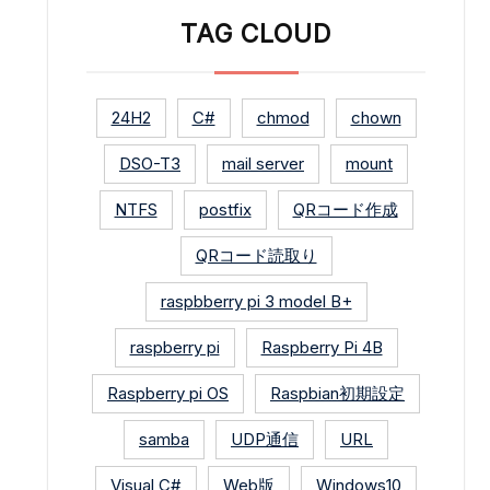
TAG CLOUD
24H2
C#
chmod
chown
DSO-T3
mail server
mount
NTFS
postfix
QRコード作成
QRコード読取り
raspbberry pi 3 model B+
raspberry pi
Raspberry Pi 4B
Raspberry pi OS
Raspbian初期設定
samba
UDP通信
URL
Visual C#
Web版
Windows10