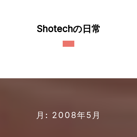
Skip
to
content
Shotechの日常
Open
Button
月:
2008年5月