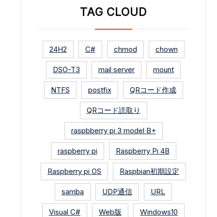
TAG CLOUD
24H2
C#
chmod
chown
DSO-T3
mail server
mount
NTFS
postfix
QRコード作成
QRコード読取り
raspbberry pi 3 model B+
raspberry pi
Raspberry Pi 4B
Raspberry pi OS
Raspbian初期設定
samba
UDP通信
URL
Visual C#
Web版
Windows10