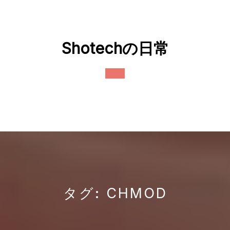
Skip
to
content
Shotechの日常
Open
Button
タグ:
CHMOD