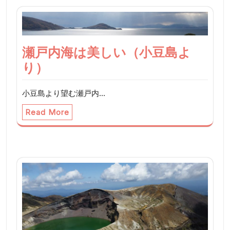
ョ
ン
瀬戸内海は美しい（小豆島よ
り）
小豆島より望む瀬戸内…
Read More