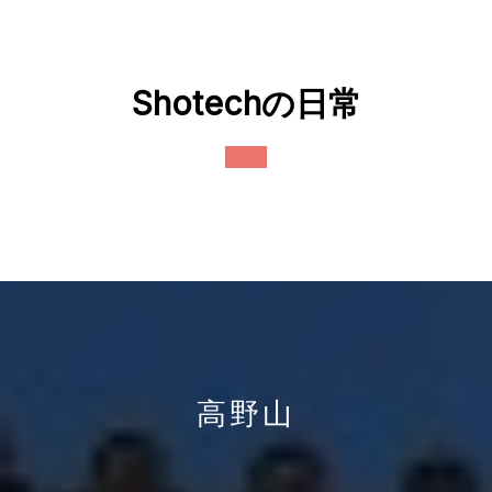
Skip
to
content
Shotechの日常
Open
Button
高野山