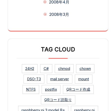
2008年4月
2008年3月
TAG CLOUD
24H2
C#
chmod
chown
DSO-T3
mail server
mount
NTFS
postfix
QRコード作成
QRコード読取り
raspbberry pi 3 model B+
raspberry pi