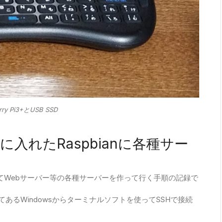
rry Pi3+とUSB SSD
l B+ に入れたRaspbianに各種サー
3+ を使ってWebサーバー等の各種サーバーを作って行く手順の記録で
るWindowsからターミナルソフトを使ってSSHで接続