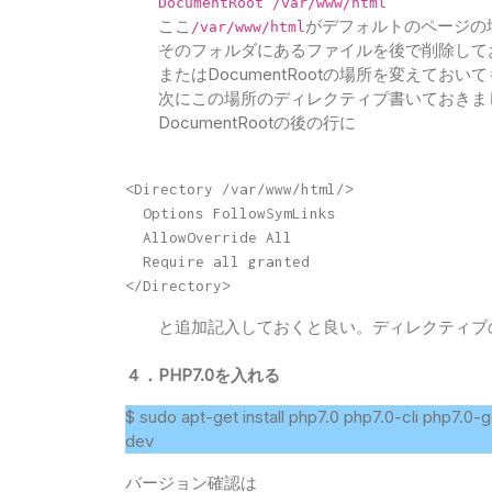
DocumentRoot /var/www/html
ここ
がデフォルトのページの
/var/www/html
そのフォルダにあるファイルを後で削除して
またはDocumentRootの場所を変えておい
次にこの場所のディレクティブ書いておきま
DocumentRootの後の行に
<Directory /var/www/html/>

  Options FollowSymLinks

  AllowOverride All

  Require all granted

</Directory>
と追加記入しておくと良い。ディレクティブ
４．PHP7.0を入れる
$ sudo apt-get install php7.0 php7.0-cli php7.
dev
バージョン確認は