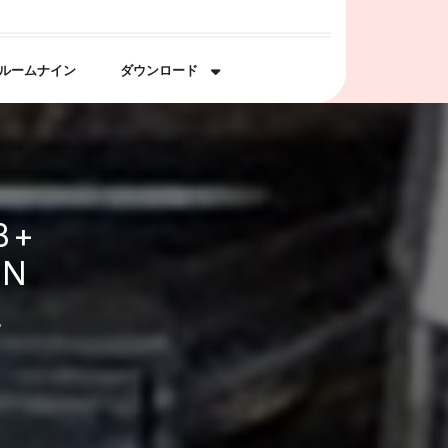
ルームナイン
ダウンロード
B+
AN
た