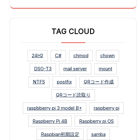
TAG CLOUD
24H2
C#
chmod
chown
DSO-T3
mail server
mount
NTFS
postfix
QRコード作成
QRコード読取り
raspbberry pi 3 model B+
raspberry pi
Raspberry Pi 4B
Raspberry pi OS
Raspbian初期設定
samba