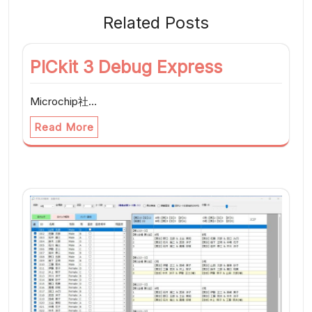
シ
Related Posts
ョ
ン
PICkit 3 Debug Express
Microchip社…
Read More