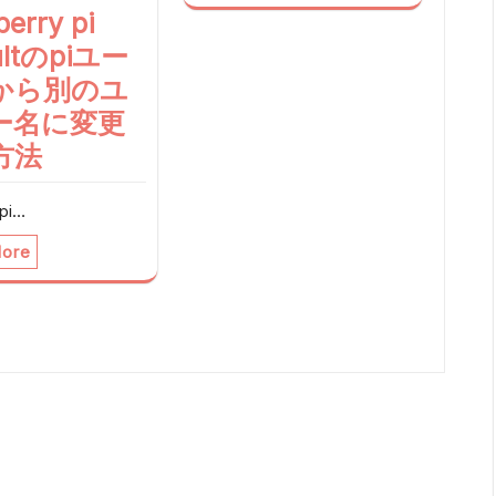
erry pi
ultのpiユー
から別のユ
ー名に変更
方法
pi…
ore