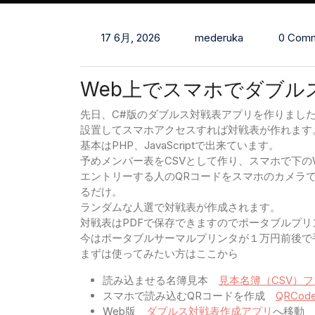
17 6月, 2026
mederuka
0 Com
Web上でスマホでダブル
先日、C#版のダブルス対戦表アプリを作りまし
設置してスマホアクセスすれば対戦表が作れます
基本はPHP、JavaScriptで出来ています。
予めメンバー表をCSVとして作り、スマホで下の
エントリーする人のQRコードをスマホのカメラ
るだけ。
ランダムな人選で対戦表が作成されます。
対戦表はPDFで保存できますのでポータブルプ
今はポータブルサーマルプリンタが１万円前後で
まずは使ってみたい方はここから
読み込ませる名簿見本
見本名簿（CSV）
スマホで読み込むQRコードを作成
QRCo
Web版
ダブルス対戦表作成アプリ
へ移動