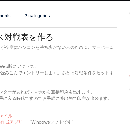
ments
2 categories
ス対戦表を作る
たが今度はパソコンを持ち歩かない人のために、サーバーに
。
Web版にアクセス。
で読みこんでエントリーします。あとは対戦条件をセットす
リンターがあればスマホから直接印刷も出来ます。
手に入る時代ですのでお手軽に外出先で印字が出来ます。
ファイル
de作成アプリ
（Windowsソフトです）