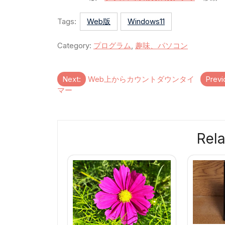
Tags:
Web版
Windows11
Category:
プログラム
,
趣味、パソコン
投
Next:
Web上からカウントダウンタイ
Previ
マー
稿
ナ
ビ
Rela
ゲ
ー
シ
ョ