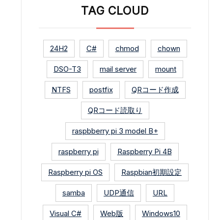
TAG CLOUD
24H2
C#
chmod
chown
DSO-T3
mail server
mount
NTFS
postfix
QRコード作成
QRコード読取り
raspbberry pi 3 model B+
raspberry pi
Raspberry Pi 4B
Raspberry pi OS
Raspbian初期設定
samba
UDP通信
URL
Visual C#
Web版
Windows10