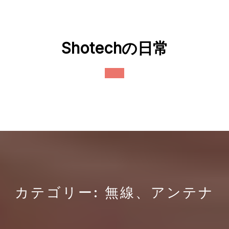
Skip
to
content
Shotechの日常
Open
Button
カテゴリー:
無線、アンテナ