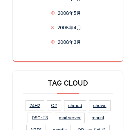
2008年5月
2008年4月
2008年3月
TAG CLOUD
24H2
C#
chmod
chown
DSO-T3
mail server
mount
NTFS
postfix
QRコード作成