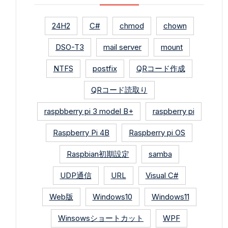
24H2
C#
chmod
chown
DSO-T3
mail server
mount
NTFS
postfix
QRコード作成
QRコード読取り
raspbberry pi 3 model B+
raspberry pi
Raspberry Pi 4B
Raspberry pi OS
Raspbian初期設定
samba
UDP通信
URL
Visual C#
Web版
Windows10
Windows11
Winsowsショートカット
WPF