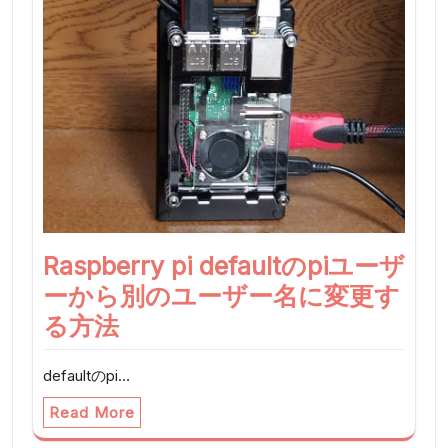
Raspberry pi defaultのpiユーザ
ーから別のユーザー名に変更す
る方法
defaultのpi…
Read More