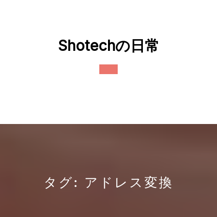
Skip
to
content
Shotechの日常
Open
Button
タグ:
アドレス変換