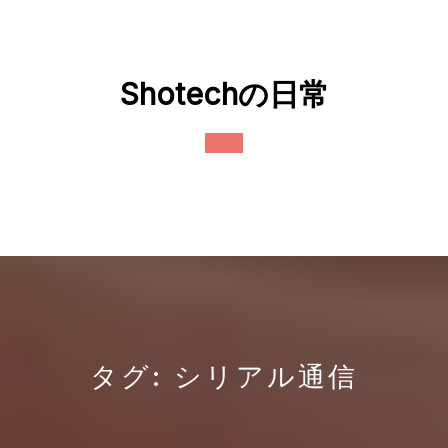
Skip
to
content
Shotechの日常
Open
Button
タグ:
シリアル通信