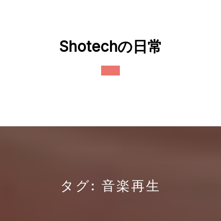
Skip
to
content
Shotechの日常
Open
Button
タグ:
音楽再生