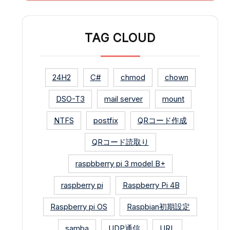
TAG CLOUD
24H2
C#
chmod
chown
DSO-T3
mail server
mount
NTFS
postfix
QRコード作成
QRコード読取り
raspbberry pi 3 model B+
raspberry pi
Raspberry Pi 4B
Raspberry pi OS
Raspbian初期設定
samba
UDP通信
URL