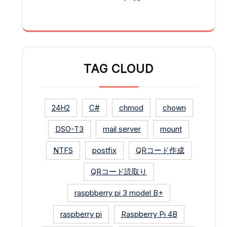
TAG CLOUD
24H2
C#
chmod
chown
DSO-T3
mail server
mount
NTFS
postfix
QRコード作成
QRコード読取り
raspbberry pi 3 model B+
raspberry pi
Raspberry Pi 4B