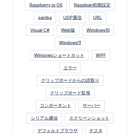
Raspberry pi OS
Raspbian初期設定
samba
UDP通信
URL
Visual C#
Web版
Windows10
Windows11
Winsowsショートカット
WPF
エラー
クリップボードからの読取り
クリップボード監視
コンポーネント
サーバー
シリアル通信
スクリーンショット
デフォルトブラウザ
ナスネ