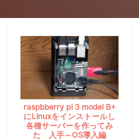
raspbberry pi 3 model B+
にLinuxをインストールし
各種サーバーを作ってみ
た 入手～OS導入編