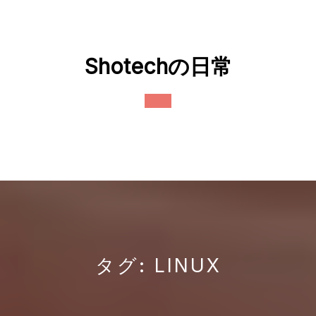
Skip
to
content
Shotechの日常
Open
Button
タグ:
LINUX