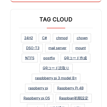
TAG CLOUD
24H2
C#
chmod
chown
DSO-T3
mail server
mount
NTFS
postfix
QRコード作成
QRコード読取り
raspbberry pi 3 model B+
raspberry pi
Raspberry Pi 4B
Raspberry pi OS
Raspbian初期設定