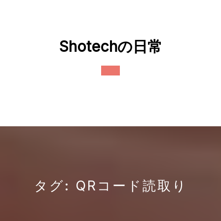
Skip
to
content
Shotechの日常
Open
Button
タグ:
QRコード読取り