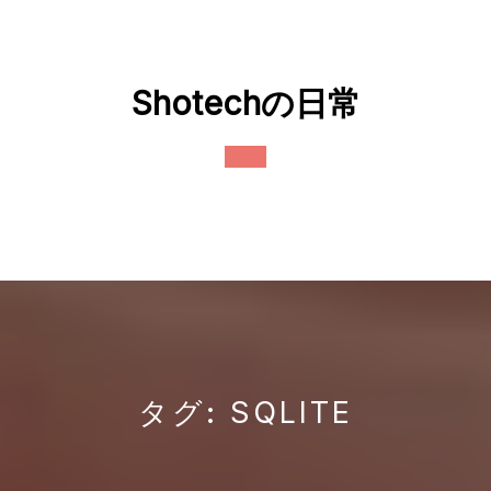
Skip
to
content
Shotechの日常
Open
Button
タグ:
SQLITE