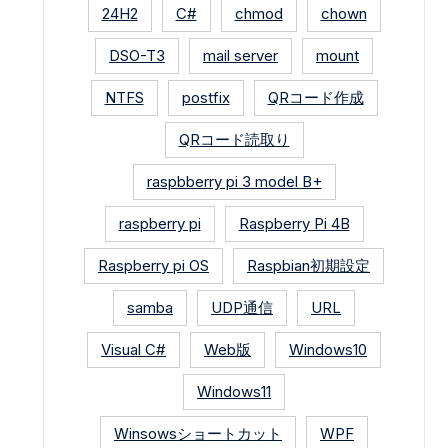
24H2
C#
chmod
chown
DSO-T3
mail server
mount
NTFS
postfix
QRコード作成
QRコード読取り
raspbberry pi 3 model B+
raspberry pi
Raspberry Pi 4B
Raspberry pi OS
Raspbian初期設定
samba
UDP通信
URL
Visual C#
Web版
Windows10
Windows11
Winsowsショートカット
WPF