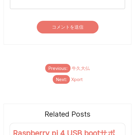
投
Previous:
牛久大仏
稿
Next:
Xport
ナ
ビ
ゲ
ー
Related Posts
シ
ョ
Raspberry pi 4 USB bootサポ