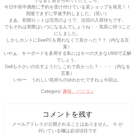
うなぁとあきらめていたところ、
今日午前中偶然に予約を受け付けている某ショップを発見！！
我慢できずに早速予約しました。(笑い）
まあ、初期ロットは完売のようで、次回の入荷待ちです。
でもそれは実際はいつになるんでしょうね・・気長に待つこと
にしました。
しかしホントにEeePCを買わなくて良かった？？（内なる言
葉）
いやぁ、キーボードを多用する私にはキーの大きなU100で正解
でしょう。
Dellも小さいの出すようだしこれで良かった？・・・（内なる
言葉）
いやー うれしい気持ちのゆれかたですねぇ今回は。
Category:
趣味、パソコン
コメントを残す
メールアドレスが公開されることはありません。
※
が
付いている欄は必須項目です