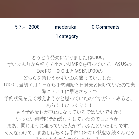
5 7月, 2008
mederuka
0 Comments
1 category
とうとう発売になりましたねU100。
ずいぶん前から軽くて小さいUMPCを狙っていて、ASUSの
EeePC ９０１とMSIのU100の
どちらを買おうかずいぶん迷っていました。
U100も当初７月１日から予約開始３日発売と聞いていたので実
際に７／１に早速ネットで
予約状況を見て考えようかと思っていたのですが・・みると、
あら！！びっくり！！
もう予約受付が中止になっているではないですか！
いったい何時間予約受付をしていたのでしょうか。
まあ、同じように狙っていた人がずいぶんといたようです。
そんなわけで、まあしばらくは予約出来ない状態が続くんだろ