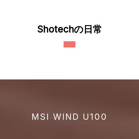
Skip
to
content
Shotechの日常
Open
Button
MSI WIND U100