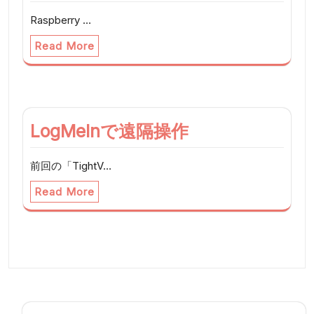
Raspberry …
Read More
LogMeInで遠隔操作
前回の「TightV…
Read More