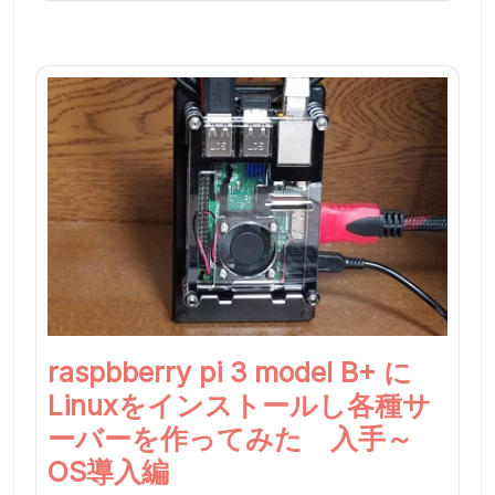
raspbberry pi 3 model B+ に
Linuxをインストールし各種サ
ーバーを作ってみた 入手～
OS導入編