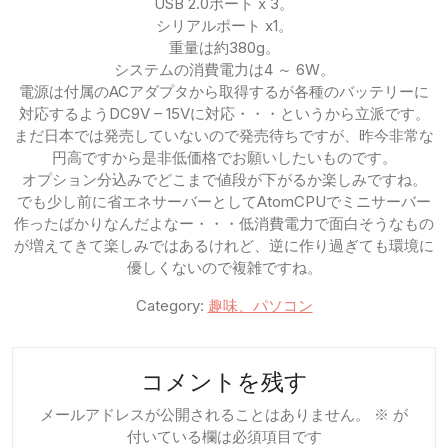
USB 2.0ポート x 3。
シリアルポート x1。
重量は約380g。
システムの消費電力は4 ～ 6W。
電源は付属のACアダプタから取得するが各種のバッテリーに
対応するようDC9V – 15Vに対応・・・というから立派です。
まだ日本では発売していないので発売待ちですが、昨今非常な
円高ですから是非低価格でお願いしたいものです。
オプション分込みでどこまで値段が下がるか楽しみですね。
でも少し前に省エネサーバーとしてAtomCPUでミニサーバー
作ったばかりなんだよなー・・・低消費電力で面白そうなもの
が増えてきて楽しみではあるけれど、逆に作り過ぎても環境に
優しくないので複雑ですね。
Category:
趣味、パソコン
コメントを残す
メールアドレスが公開されることはありません。
※
が
付いている欄は必須項目です