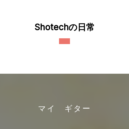
Skip
to
content
Shotechの日常
Open
Button
マイ ギター