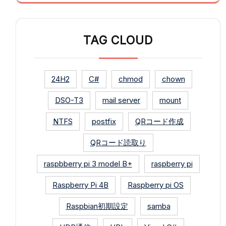
TAG CLOUD
24H2
C#
chmod
chown
DSO-T3
mail server
mount
NTFS
postfix
QRコード作成
QRコード読取り
raspbberry pi 3 model B+
raspberry pi
Raspberry Pi 4B
Raspberry pi OS
Raspbian初期設定
samba