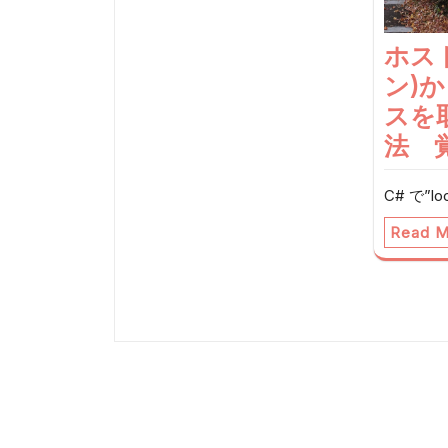
ホス
ン)か
スを
法 
C# で”lo
Read M