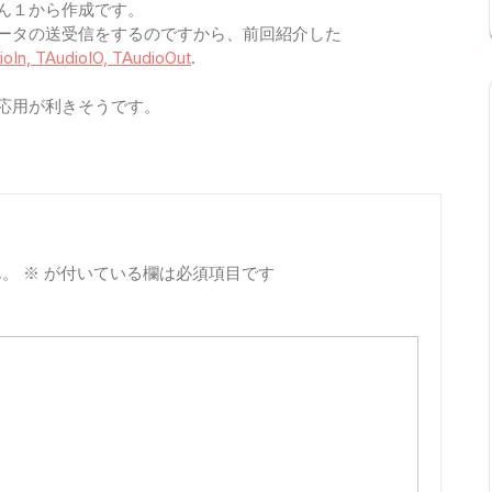
ん１から作成です。
ータの送受信をするのですから、前回紹介した
ioIn, TAudioIO, TAudioOut
.
応用が利きそうです。
ん。
※
が付いている欄は必須項目です