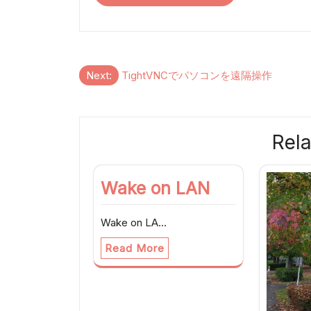
投
Next:
TightVNCでパソコンを遠隔操作
稿
ナ
Rela
ビ
ゲ
Wake on LAN
ー
Wake on LA…
シ
Read More
ョ
ン