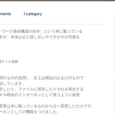
ments
1 category
ットワーク接続機器の自作」という本に載っている
すが、本体はまだ貸し出し中ですがその写真を
成ＰＩＣ基板
用のものの流用）、左上は雑誌のおまけのもので
給しています。
録音したり、ファイルに保存したりそれを再生する
ＡＮ経由のインターホンとして使うように改造
変更は本に載っているものから少々変更しただけです。
ーホンとしての機能をつけました。