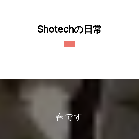
Skip
to
content
Shotechの日常
Open
Button
春です