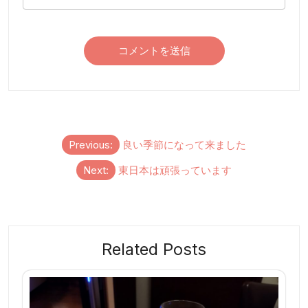
投
Previous:
良い季節になって来ました
稿
Next:
東日本は頑張っています
ナ
ビ
ゲ
ー
Related Posts
シ
ョ
ン