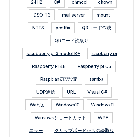
24H2
C#
chmod
chown
DSO-T3
mail server
mount
NTFS
postfix
QRコード作成
QRコード読取り
raspbberry pi 3 model B+
raspberry pi
Raspberry Pi 4B
Raspberry pi OS
Raspbian初期設定
samba
UDP通信
URL
Visual C#
Web版
Windows10
Windows11
Winsowsショートカット
WPF
エラー
クリップボードからの読取り