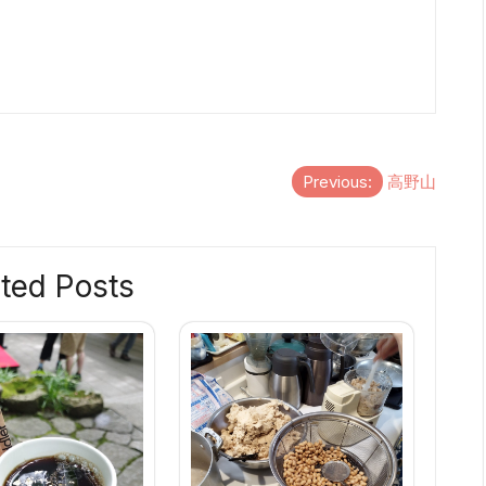
Previous:
高野山
ted Posts