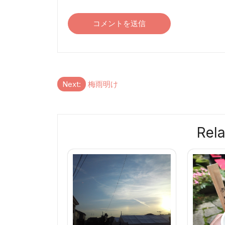
投
Next:
梅雨明け
稿
ナ
Rela
ビ
ゲ
ー
シ
ョ