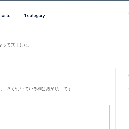
ents
1 category
なって来ました。
ん。
※
が付いている欄は必須項目です