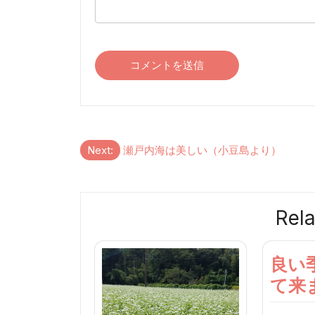
投
Next:
瀬戸内海は美しい（小豆島より）
稿
ナ
Rela
ビ
ゲ
良い
ー
て来