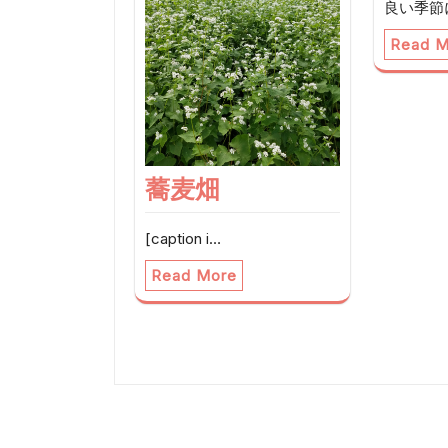
シ
良い季節
ョ
Read M
ン
蕎麦畑
[caption i…
Read More