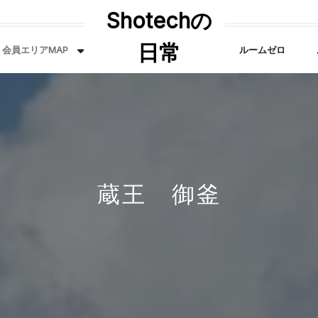
Shotechの
日常
会員エリアMAP
ルームゼロ
蔵王 御釜