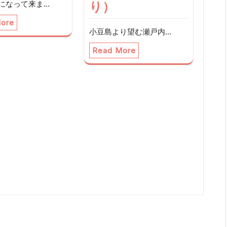
になって来ま…
り）
ore
小豆島より望む瀬戸内…
Read More