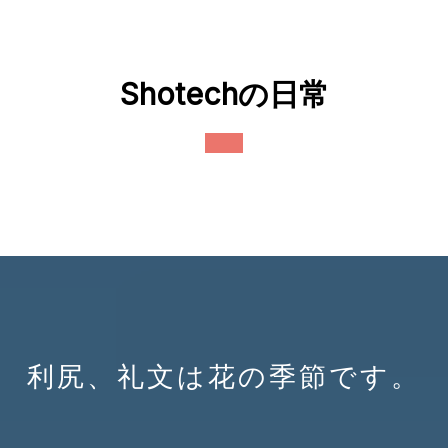
Skip
to
content
Shotechの日常
Open
Button
利尻、礼文は花の季節です。