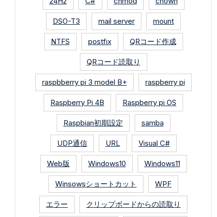
24H2
C#
chmod
chown
DSO-T3
mail server
mount
NTFS
postfix
QRコード作成
QRコード読取り
raspbberry pi 3 model B+
raspberry pi
Raspberry Pi 4B
Raspberry pi OS
Raspbian初期設定
samba
UDP通信
URL
Visual C#
Web版
Windows10
Windows11
Winsowsショートカット
WPF
エラー
クリップボードからの読取り