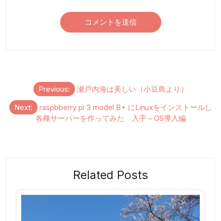
投
Previous:
瀬戸内海は美しい（小豆島より）
稿
Next:
raspbberry pi 3 model B+ にLinuxをインストールし
ナ
各種サーバーを作ってみた 入手～OS導入編
ビ
ゲ
ー
シ
Related Posts
ョ
ン