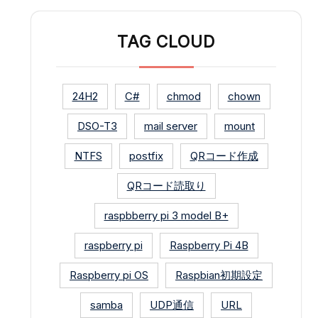
TAG CLOUD
24H2
C#
chmod
chown
DSO-T3
mail server
mount
NTFS
postfix
QRコード作成
QRコード読取り
raspbberry pi 3 model B+
raspberry pi
Raspberry Pi 4B
Raspberry pi OS
Raspbian初期設定
samba
UDP通信
URL