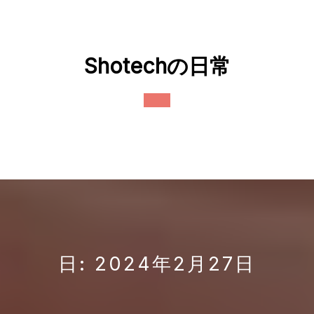
Skip
to
content
Shotechの日常
Open
Button
日:
2024年2月27日