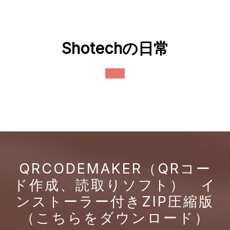
Skip
to
content
Shotechの日常
Open
Button
QRCODEMAKER（QRコー
ド作成、読取りソフト） イ
ンストーラー付きZIP圧縮版
（こちらをダウンロード）