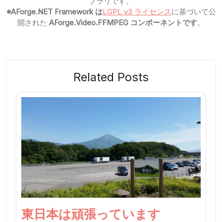
ブラリです。
※AForge.NET Framework は
LGPL v3 ライセンス
に基づいて公
開された
AForge.Video.FFMPEG コンポーネントです
。
Related Posts
東日本は頑張っています