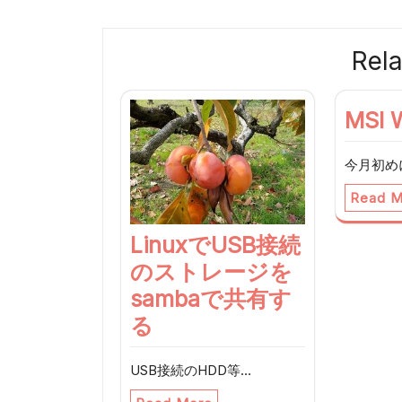
稿
ナ
Rela
ビ
ゲ
MSI 
ー
今月初めに
シ
Read M
ョ
LinuxでUSB接続
ン
のストレージを
sambaで共有す
る
USB接続のHDD等…